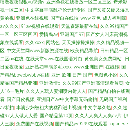
噜噜夜夜狠狠va视频v
|
亚洲色欲在线播放一区二区三区
|
奇米影
视一区二区
|
中文字幕丰满乱孑伦无码专区
|
国产又黄又硬又湿又
黄的视
|
亚洲色在线视频
|
国产自在线拍
|
www.亚色
|
成人福利院
|
av久久久
|
91av视频在线观看
|
天堂资源最新在线
|
久久99精国产
一区二区三区四区
|
爱情岛av
|
亚洲国产97
|
国产女人叫床高潮视
频在线观看
|
久久xxxx
|
网站色
|
天天操操操操操
|
久久精品视频一
区
|
中文天堂网www新版资源在线
|
欧美精品导航
|
日韩精品一区
二区av在线
|
在线天堂www在线国语对白
|
黄色美女免费网站
|
日
日爱夜夜爱
|
亚洲熟妇丰满多毛xxxx
|
www.亚洲国产
|
在线碰
|
国
产精品bbwbbwbbw在线
|
亚洲 欧洲 日产 国产
|
色图色小说
|
久久
精品国产精品亚洲
|
亚洲激情p
|
久久99国产亚洲高清观看首页
|
女
人16一毛片
|
久久人人玩人妻潮喷内射人人
|
国产精品自拍在线观
看
|
国产日皮视频
|
亚洲日产av中文字幕无码偷拍
|
无码国产福利
av私拍
|
丰满少妇被粗大的猛烈进出视频
|
中文字幕久热
|
久久超
碰97人人做人人爱
|
国产精品第10页
|
久久人人爽人人爽av片
|
伊
人三级
|
免费国产在线视频
|
国产精品yy9299在线观看
|
japanese