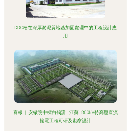
DDC樁在深厚淤泥質地基加固處理中的工程設計應
用
喜報 ▏安徽院中標白鶴灘—江蘇±800kV特高壓直流
輸電工程可研及勘察設計