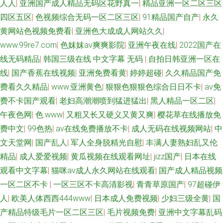
人人
|
亚洲国产成人精品无码区花野真一
|
精品亚洲一区二区三区
四区五区
|
色视频综合无码一区二区三区
|
91精品国产自产
|
永久
黄网站色视频免费看
|
亚洲色大成成人网站久久
|
www.99re7.com
|
色妺妺av爽爽影院
|
亚洲午夜在线
|
2022国产在
线无码精品
|
韩国三级在线 中文字幕 无码
|
自拍日韩亚洲一区在
线
|
国产香蕉在线视频
|
亚洲免费看黄
|
婷婷超碰
|
久久精品国产免
费看久久精品
|
www.亚洲黄色
|
狠狠色狠狠色综合日日不卡
|
av免
费不卡国产观看
|
老妇高潮潮喷到猛进猛出
|
黑人精品一区二区
|
午夜色网
|
色.www
|
又粗又长又硬义又黄又爽
|
樱花草在线播放免
费中文
|
99色热
|
av在线免费播放不卡
|
成人无码在线视频网站
|
中
文天堂网
|
国产乱人
|
军人全身脱精光自慰
|
丰满人妻熟妇乱又伦
精品
|
成人爱爱视频
|
黄瓜视频在线观看网址
|
jizz国产
|
日本在线
观看中文字幕
|
猫咪av成人永久网站在线观看
|
国产成人精品视频
一区二区不卡
|
一区三区不卡高清影视
|
青青草原国产
|
97超碰伊
人
|
欧美人体西西444www
|
日本成人免费视频
|
少妇三级全黄
|
国
产精品特级毛片一区二区三区
|
毛片视频免费
|
亚洲中文字幕乱码