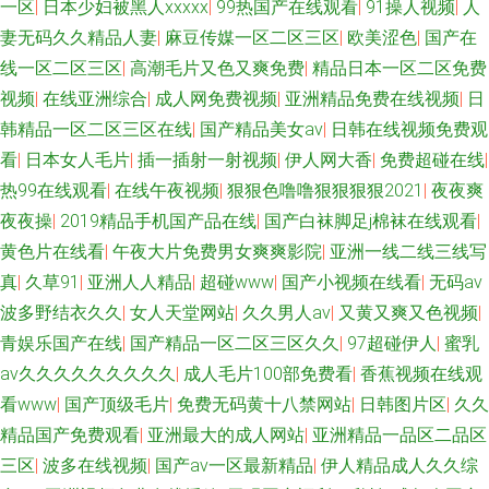
一区
|
日本少妇被黑人xxxxx
|
99热国产在线观看
|
91操人视频
|
人
妻无码久久精品人妻
|
麻豆传媒一区二区三区
|
欧美涩色
|
国产在
线一区二区三区
|
高潮毛片又色又爽免费
|
精品日本一区二区免费
视频
|
在线亚洲综合
|
成人网免费视频
|
亚洲精品免费在线视频
|
日
韩精品一区二区三区在线
|
国产精品美女av
|
日韩在线视频免费观
看
|
日本女人毛片
|
插一插射一射视频
|
伊人网大香
|
免费超碰在线
|
热99在线观看
|
在线午夜视频
|
狠狠色噜噜狠狠狠狠2021
|
夜夜爽
夜夜操
|
2019精品手机国产品在线
|
国产白袜脚足j棉袜在线观看
|
黄色片在线看
|
午夜大片免费男女爽爽影院
|
亚洲一线二线三线写
真
|
久草91
|
亚洲人人精品
|
超碰www
|
国产小视频在线看
|
无码av
波多野结衣久久
|
女人天堂网站
|
久久男人av
|
又黄又爽又色视频
|
青娱乐国产在线
|
国产精品一区二区三区久久
|
97超碰伊人
|
蜜乳
av久久久久久久久久久
|
成人毛片100部免费看
|
香蕉视频在线观
看www
|
国产顶级毛片
|
免费无码黄十八禁网站
|
日韩图片区
|
久久
精品国产免费观看
|
亚洲最大的成人网站
|
亚洲精品一品区二品区
三区
|
波多在线视频
|
国产av一区最新精品
|
伊人精品成人久久综