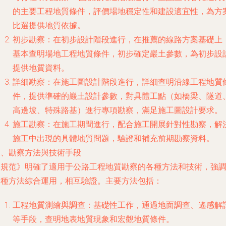
的主要工程地質條件，評價場地穩定性和建設適宜性，為方
比選提供地質依據。
初步勘察
：在初步設計階段進行，在推薦的線路方案基礎上
基本查明場地工程地質條件，初步確定巖土參數，為初步設
提供地質資料。
詳細勘察
：在施工圖設計階段進行，詳細查明沿線工程地質
件，提供準確的巖土設計參數，對具體工點（如橋梁、隧道
高邊坡、特殊路基）進行專項勘察，滿足施工圖設計要求。
施工勘察
：在施工期間進行，配合施工開展針對性勘察，解
施工中出現的具體地質問題，驗證和補充前期勘察資料。
三、勘察方法與技術手段
《規范》明確了適用于公路工程地質勘察的各種方法和技術，強
多種方法綜合運用，相互驗證。主要方法包括：
工程地質測繪與調查
：基礎性工作，通過地面調查、遙感解
等手段，查明地表地質現象和宏觀地質條件。