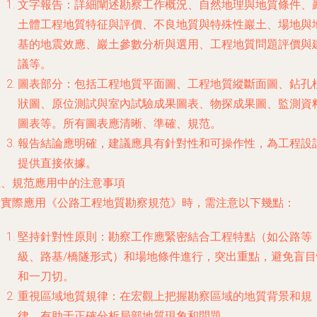
文字報告
：詳細闡述勘察工作概況、自然地理與地質條件、
土體工程地質特征與評價、不良地質與特殊性巖土、場地與
基的地震效應、巖土參數分析與選用、工程地質問題評價與
議等。
圖表部分
：包括工程地質平面圖、工程地質縱斷面圖、鉆孔
狀圖、原位測試與室內試驗成果圖表、物探成果圖、監測資
圖表等。所有圖表應清晰、準確、規范。
報告結論應明確，建議應具有針對性和可操作性，為工程設
提供直接依據。
五、規范應用中的注意事項
在實際應用《公路工程地質勘察規范》時，需注意以下幾點：
堅持針對性原則
：勘察工作應緊密結合工程特點（如公路等
級、路基/橋隧形式）和場地條件進行，突出重點，避免盲目
和一刀切。
重視區域地質規律
：在宏觀上把握勘察區域的地質背景和規
律，有助于正確分析局部地質現象和問題。