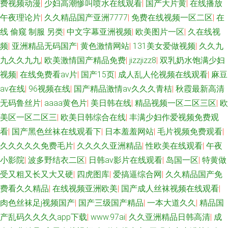
费视频动漫
|
少妇高潮惨叫喷水在线观看
|
国产大片黄
|
在线播放
午夜理论片
|
久久精品国产亚洲7777
|
免费在线视频一区二区
|
在
线 偷窥 制服 另类
|
中文字幕亚洲视频
|
欧美图片一区
|
久在线视
频
|
亚洲精品无码国产
|
黄色激情网站
|
131美女爱做视频
|
久久九
九久久九九
|
欧美激情国产精品免费
|
jizzjizz8
|
双乳奶水饱满少妇
视频
|
在线免费看av片
|
国产15页
|
成人乱人伦视频在线观看
|
麻豆
av在线
|
96视频在线
|
国产精品激情av久久久青桔
|
秋霞最新高清
无码鲁丝片
|
aaaa黄色片
|
美日韩在线
|
精品视频一区二区三区
|
欧
美区一区二区三
|
欧美日韩综合在线
|
丰满少妇作爱视频免费观
看
|
国产黑色丝袜在线观看下
|
日本羞羞网站
|
毛片视频免费观看
|
久久久久久免费毛片
|
久久久久亚洲精品
|
性欧美在线观看
|
午夜
小影院
|
波多野结衣二区
|
日韩av影片在线观看
|
岛国一区
|
特黄做
受又粗又长又大又硬
|
四虎图库
|
爱搞逼综合网
|
久久精品国产免
费看久久精品
|
在线视频亚洲欧美
|
国产成人丝袜视频在线观看
|
肉色丝袜足j视频国产
|
国产三级国产精品
|
一本大道久久
|
精品国
产乱码久久久久app下载
|
www.97ai
|
久久亚洲精品日韩高清
|
成