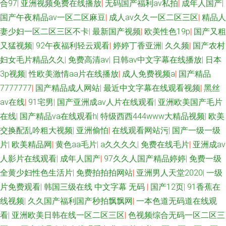
合97
|
亚洲视频免费在线播放
|
无码国产福利av私拍
|
成年人国产
|
国产午夜精品av一区二区麻豆
|
成人av久久一区二区三区
|
精品人
妻少妇一区二区三区不卡
|
最新国产视频
|
欧美性色19p
|
国产又粗
又猛视频
|
92午夜福利轻云观看
|
婷婷丁香亚洲
|
久久频
|
国产农村
妇女毛片精品久久
|
免费高清av
|
日韩av中文字幕在线播放
|
日本
3p视频
|
性欧美激情aa片在线播放
|
成人免费视频a
|
国产精品
7777777
|
国产精品成人网站
|
最近中文字幕在线观看视频
|
黑丝
av在线
|
91宅男
|
国产亚洲成av人片在线观看
|
亚洲欧美国产毛片
在线
|
国产精品va在线观看h
|
特级西西444www大精品视频
|
欧美
交换配乱吟粗大视频
|
亚洲偷怕
|
在线观看网站污
|
国产一级一级
片
|
欧美精品网
|
黄色aa毛片
|
a久久久久
|
免费在线毛片
|
亚洲成av
人影片在线观看
|
成年人国产
|
97久久人国产精品婷婷
|
免费一级
全黄少妇性色生活片
|
免费拍拍拍网站
|
亚洲男人天堂2020
|
一级
片免费观看
|
韩国三级在线 中文字幕 无码
|
国产12页
|
91香蕉在
线视频
|
久久国产福利国产秒拍飘飘网
|
一本色道无码道在线观
看
|
亚洲欧美日韩在线一区二区三区
|
色视频综合无码一区二区三