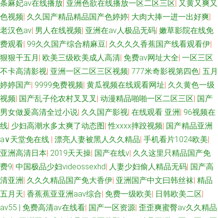
条麻妃av在线播放
|
亚洲色欲在线播放一区二区三区
|
又黄又爽又
色视频
|
久久国产精品精品国产色婷婷
|
大肉大捧一进一出好爽
|
老汉色av
|
男人在线视频
|
亚洲在av人极品无码
|
嫩草影院在线免
费观看
|
99久久国产综合精麻豆
|
久久久久香蕉国产线看观看伊
|
狠狠干五月
|
欧美三级欧美成人高清
|
免费av网址大全
|
一区三区
不卡高清影视
|
亚洲一区二区三区视频
|
777米奇影视第四色
|
五月
婷婷国产
|
9999免费视频
|
黄瓜视频在线观看网址
|
久久黄色一级
视频
|
国产乱子伦农村叉叉叉
|
动漫精品啪啪一区二区三区
|
国产
男女做爰高清全过小说
|
久久国产影视
|
在线观看 亚洲
|
96视频在
线
|
少妇高潮水多太爽了动态图
|
性xxxx摔跤视频
|
国产精品亚洲
а∨天堂免在线
|
漂亮人妻被黑人久久精品
|
手机看片1024欧美
|
亚洲高清日本
|
2019天天操
|
国产在线v
|
久久这里只精品国产免
费9
|
中国极品少妇videossexhd
|
人妻少妇偷人精品无码
|
国产高
清亚洲
|
久久久精品国产免大香伊
|
亚洲国产中文曰韩丝袜
|
精品
五月天
|
香蕉蕉亚亚洲aav综合
|
免费一级欧美
|
日韩欧美二区
|
av55 | 免费高清av在线看
|
国产一区资源
|
歪歪爽蜜臀av久久精品