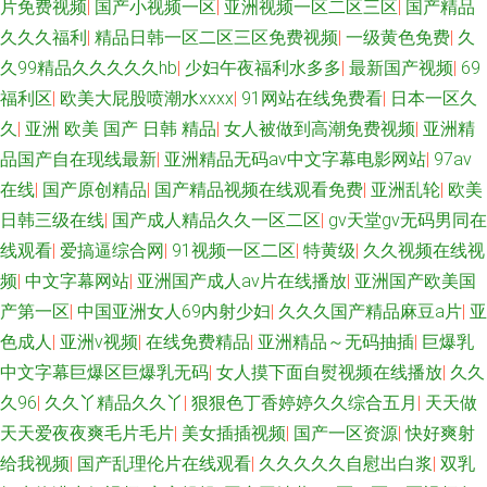
片免费视频
|
国产小视频一区
|
亚洲视频一区二区三区
|
国产精品
久久久福利
|
精品日韩一区二区三区免费视频
|
一级黄色免费
|
久
久99精品久久久久久hb
|
少妇午夜福利水多多
|
最新国产视频
|
69
福利区
|
欧美大屁股喷潮水xxxx
|
91网站在线免费看
|
日本一区久
久
|
亚洲 欧美 国产 日韩 精品
|
女人被做到高潮免费视频
|
亚洲精
品国产自在现线最新
|
亚洲精品无码av中文字幕电影网站
|
97av
在线
|
国产原创精品
|
国产精品视频在线观看免费
|
亚洲乱轮
|
欧美
日韩三级在线
|
国产成人精品久久一区二区
|
gv天堂gv无码男同在
线观看
|
爱搞逼综合网
|
91视频一区二区
|
特黄级
|
久久视频在线视
频
|
中文字幕网站
|
亚洲国产成人av片在线播放
|
亚洲国产欧美国
产第一区
|
中国亚洲女人69内射少妇
|
久久久国产精品麻豆a片
|
亚
色成人
|
亚洲v视频
|
在线免费精品
|
亚洲精品～无码抽插
|
巨爆乳
中文字幕巨爆区巨爆乳无码
|
女人摸下面自熨视频在线播放
|
久久
久96
|
久久丫精品久久丫
|
狠狠色丁香婷婷久久综合五月
|
天天做
天天爱夜夜爽毛片毛片
|
美女插插视频
|
国产一区资源
|
快好爽射
给我视频
|
国产乱理伦片在线观看
|
久久久久久自慰出白浆
|
双乳