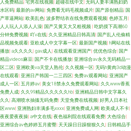
人免费精品
|
宅男在线视频
|
超碰在线中文
|
无码人妻丰满熟妇奶
水区码
|
最新的av网站
|
免费看无码毛视频成片
|
国产原创精品
|
国
产草逼网站
|
欧美乱色
|
波多野结衣在线免费观看视频
|
色婷五月
|
人人玩人人添人人澡
|
国产又黄又大又粗视频
|
吃奶摸下高潮60
分钟免费视频
|
吖v在线
|
久久亚洲精品日韩高清
|
国产乱人伦偷精
品视频免观看
|
亚欧成人中文字幕一区
|
最新国产视频
|
h网站在线
播放
|
a久久久久
|
gav成人
|
在线观看亚洲国产
|
优优色综合
|
国产
精品videos麻豆
|
国产不卡在线播放
|
亚洲综合av永久无码精品一
区二区
|
亚洲欧美va天堂人熟伦
|
久久视频一区
|
无码h黄肉3d动漫
在线观看
|
亚洲日产韩国一二三四区
|
免费av观看网站
|
亚洲国产
成人一区
|
五月婷av
|
美女18禁永久免费观看网站
|
久久www香蕉
免费人成
|
久久99精品久久久久久hb
|
亚洲精品日韩中文字幕久
久久
|
高潮喷水抽搐无码免费
|
天堂免费在线视频
|
好男人日本社
区www
|
亚洲熟妇丰满多毛xxxx
|
亚洲免费成人网
|
欧美成人不卡
|
夜夜爱夜夜操
|
a中文在线
|
夜色福利院在线观看免费
|
大色综合
|
亚洲综合av色婷婷五月蜜臀
|
天天躁日日躁狠狠久久
|
日韩精品手