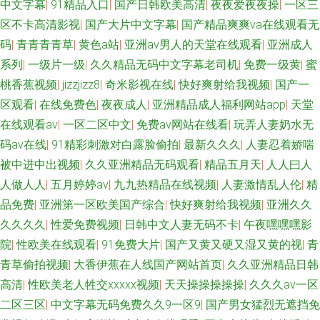
中文字幕
|
91精品入口
|
国产日韩欧美高清
|
夜夜爱夜夜操
|
一区三
区不卡高清影视
|
国产大片中文字幕
|
国产精品爽爽va在线观看无
码
|
青青青青草
|
黄色a站
|
亚洲aⅴ男人的天堂在线观看
|
亚洲成人
系列
|
一级片一级
|
久久精品无码中文字幕老司机
|
免费一级黄
|
蜜
桃香蕉视频
|
jizzjizz8
|
奇米影视在线
|
快好爽射给我视频
|
国产一
区观看
|
在线免费色
|
夜夜成人
|
亚洲精品成人福利网站app
|
天堂
在线观看av
|
一区二区中文
|
免费av网站在线看
|
玩弄人妻奶水无
码av在线
|
91精彩刺激对白露脸偷拍
|
最新久久久
|
人妻忍着娇喘
被中进中出视频
|
久久亚洲精品无码观看
|
精品五月天
|
人人曰人
人做人人
|
五月婷婷av
|
九九热精品在线视频
|
人妻激情乱人伦
|
精
品免费
|
亚洲第一区欧美国产综合
|
快好爽射给我视频
|
亚洲久久
久久久久
|
性爱免费视频
|
日韩中文人妻无码不卡
|
午夜嘿嘿嘿影
院
|
性欧美在线观看
|
91免费大片
|
国产又黄又硬又湿又黄的视
|
青
青草偷拍视频
|
大香伊蕉在人线国产网站首页
|
久久亚洲精品日韩
高清
|
性欧美老人牲交xxxxx视频
|
天天操操操操操
|
久久久av一区
二区三区
|
中文字幕无码免费久久9一区9
|
国产男女猛烈无遮挡免