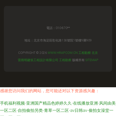
電話：010-870**
地址：北京市海淀區彰化路138號院1號樓9層909
COPYRIGHT © 2026
WWW.HRAP.COM.CN
工程勘察
北京
雷雨明建筑工程設計有限公司
工程勘察
版權所有
SITEMAP
感谢您访问我们的网站，您可能还对以下资源感兴趣：
手机福利视频-亚洲国产精品色婷婷久久-在线播放亚洲-风间由美
一区二区-自拍偷拍另类-青草一区二区-av日韩av-偷拍女澡堂一