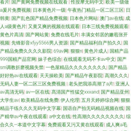
看片
|
国产黄网免费视频在线观看
|
性按摩无码中文
|
欧美一级做
a爰片免费视频
|
日本黄色片一级
|
午夜热门精品一区二区三区
|
日
韩黄
|
国产乱色国产精品免费视频
|
日本色片网站
|
澳门av在线
|
成
人a级黄色片
|
又黄又爽的视频在线观看
|
日本三线免费视频观看
|
黄色片高清
|
国产网站黄
|
免费在线毛片
|
丰满女邻居的嫩苞张开
视频
|
先锋影音xfyy5566男人资源
|
国产精品福利自产拍久久
|
国
产精品免费久久久久影院
|
69av网
|
狠狠ri
|
黄色片成人
|
国精产品
999国精产品官网
|
妹子色综合
|
在线观看无码不卡av中文
|
国产
sm调教折磨视频失禁
|
一色屋精品久久久久久久久久
|
国产精品
好好热av在线观看
|
天天操欧美
|
国产精品午夜影院
|
高潮久久久
|
无码人妻一区二区三区免费视频
|
老头把我添高潮了a片
|
亚洲人
av高清无码
|
av一区在线
|
髙清国产性猛交xxxand
|
国产精品亚州
|
大学生av
|
欧美精品在线免费
|
伊人伦理
|
五月天婷婷综合网
|
狠狠
精品干练久久久无码中文字幕
|
国语自产拍无码精品视频在线
|
国
产精华av午夜在线观看
|
a中文在线
|
性高潮久久久久久久久久
|
综
合久久—本道中文字幕
|
免费观看又污又黄在线观看
|
成人爽a毛