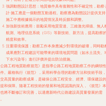
強調動態設計思想
：地質條件具有復雜性和不確定性，勘察-
計-施工應是一個動態互動過程。勘察應為動態設計提供支持
施工中應根據揭示的地質情況及時反饋和調整。
加強新技術應用
：鼓勵采用地質雷達、三維激光掃描、無人
航測、地理信息系統（GIS）等新技術、新方法，提高勘察
精度和效率。
注重環境保護
：勘察工作本身應減少對環境的破壞，同時勘
成果應對工程建設可能帶來的環境地質問題（如水土流失、
下水污染等）進行評價并提出防治措施。
《公路工程地質勘察規范》是指導公路工程地質勘察工作的綱領
文件。嚴格執行《規范》，采用科學合理的勘察方法和技術手段
提交高質量的勘察成果，是確保公路工程安全、經濟、環保建設
前提和保障。隨著工程技術的發展和地質認識的深入，《規范》
身也將不斷修訂和完善，以適應新時代公路建設高質量發展的需
求。