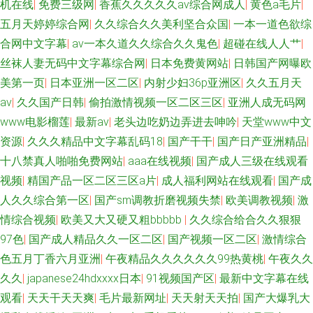
机在线
|
免费三级网
|
香蕉久久久久久av综合网成人
|
黄色a毛片
|
五月天婷婷综合网
|
久久综合久久美利坚合众国
|
一本一道色欲综
合网中文字幕
|
av一本久道久久综合久久鬼色
|
超碰在线人人艹
|
丝袜人妻无码中文字幕综合网
|
日本免费黄网站
|
日韩国产网曝欧
美第一页
|
日本亚洲一区二区
|
内射少妇36p亚洲区
|
久久五月天
av
|
久久国产日韩
|
偷拍激情视频一区二区三区
|
亚洲人成无码网
www电影榴莲
|
最新av
|
老头边吃奶边弄进去呻吟
|
天堂www中文
资源
|
久久久精品中文字幕乱码18
|
国产干干
|
国产日产亚洲精品
|
十八禁真人啪啪免费网站
|
aaa在线视频
|
国产成人三级在线观看
视频
|
精国产品一区二区三区a片
|
成人福利网站在线观看
|
国产成
人久久综合第一区
|
国产sm调教折磨视频失禁
|
欧美调教视频
|
激
情综合视频
|
欧美又大又硬又粗bbbbb
|
久久综合给合久久狠狠
97色
|
国产成人精品久久一区二区
|
国产视频一区二区
|
激情综合
色五月丁香六月亚洲
|
午夜精品久久久久久久99热黄桃
|
午夜久久
久久
|
japanese24hdxxxx日本
|
91视频国产区
|
最新中文字幕在线
观看
|
天天干天天爽
|
毛片最新网址
|
天天射天天拍
|
国产大爆乳大