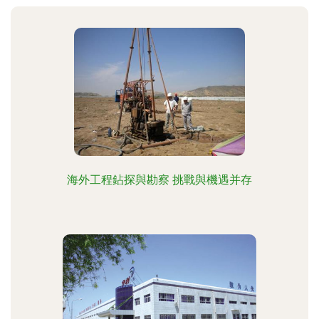
海外工程鉆探與勘察 挑戰與機遇并存