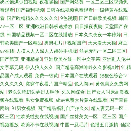
奶水饱满少妇视频
|
夜夜操操
|
国产网站黄
|
一区二区三区视频免
费观看
|
国产福利视频
|
日韩在线视频免费观看
|
一级特黄在线观
看
|
国产欧精精久久久久久久
|
9色视频
|
国产日韩欧美视频
|
韩国
av一区二区
|
亚洲欧洲日韩极速播放
|
日日操夜夜骑
|
天堂国产在
线
|
韩国精品视频一区二区在线播放
|
日本久久夜夜一本婷婷
|
日
韩欧美国产一区精品
|
男男毛片
|
h视频国产
|
天天看天天操
|
麻豆
av在线
|
人摸人人人澡人人超碰手机版
|
丝袜无码一区二区三区
|
国产第页
|
亚洲精品3
|
亚洲欧美在线一区中文字幕
|
亚洲乱人伦中
文字幕无码
|
伊人狼人久久
|
国产精品高潮呻吟久久影视a片
|
91精
品国产成人观看
|
免费一级黄
|
日本国产在线观看
|
狠狠色综合tv
久久久久久
|
窝窝午夜看片国产精品
|
色人阁av
|
黄色美女免费网
站
|
老头边吃奶边弄进去呻吟
|
久久网综合
|
国产女人叫床高潮视
频在线观看
|
男女免费视频
|
成av免费大片黄在线观看
|
国产草逼
网站
|
91男女视频
|
国产精品福利自产拍久久
|
精人妻无码一区二
区三区
|
性欧美牲交在线视频
|
国产丝袜美女一区二区三区
|
国产
视频播放
|
欧美不卡在线视频
|
中国一及毛片
|
色播五月激情
|
仙踪