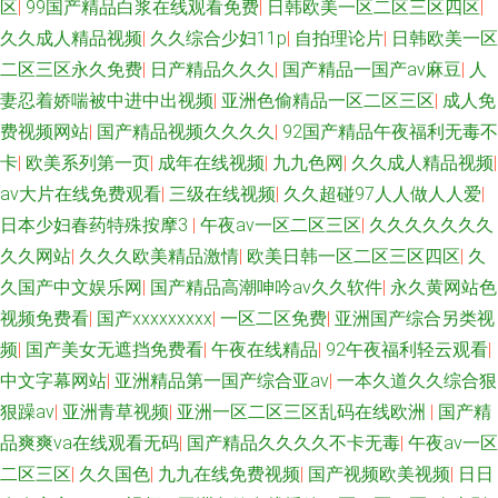
区
|
99国产精品白浆在线观看免费
|
日韩欧美一区二区三区四区
|
久久成人精品视频
|
久久综合少妇11p
|
自拍理论片
|
日韩欧美一区
二区三区永久免费
|
日产精品久久久
|
国产精品一国产av麻豆
|
人
妻忍着娇喘被中进中出视频
|
亚洲色偷精品一区二区三区
|
成人免
费视频网站
|
国产精品视频久久久久
|
92国产精品午夜福利无毒不
卡
|
欧美系列第一页
|
成年在线视频
|
九九色网
|
久久成人精品视频
|
av大片在线免费观看
|
三级在线视频
|
久久超碰97人人做人人爱
|
日本少妇春药特殊按摩3
|
午夜av一区二区三区
|
久久久久久久久
久久网站
|
久久久欧美精品激情
|
欧美日韩一区二区三区四区
|
久
久国产中文娱乐网
|
国产精品高潮呻吟av久久软件
|
永久黄网站色
视频免费看
|
国产xxxxxxxxx
|
一区二区免费
|
亚洲国产综合另类视
频
|
国产美女无遮挡免费看
|
午夜在线精品
|
92午夜福利轻云观看
|
中文字幕网站
|
亚洲精品第一国产综合亚av
|
一本久道久久综合狠
狠躁av
|
亚洲青草视频
|
亚洲一区二区三区乱码在线欧洲
|
国产精
品爽爽va在线观看无码
|
国产精品久久久久不卡无毒
|
午夜av一区
二区三区
|
久久国色
|
九九在线免费视频
|
国产视频欧美视频
|
日日