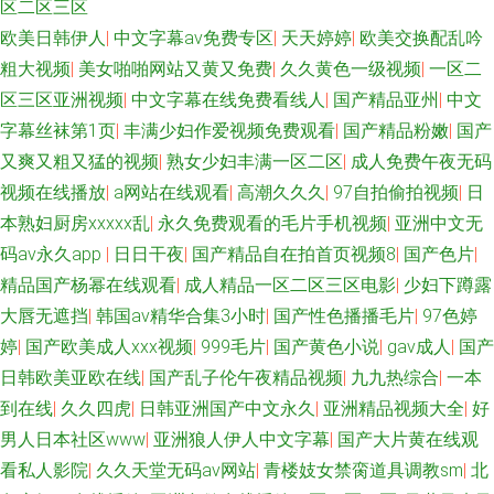
区二区三区
欧美日韩伊人
|
中文字幕av免费专区
|
天天婷婷
|
欧美交换配乱吟
粗大视频
|
美女啪啪网站又黄又免费
|
久久黄色一级视频
|
一区二
区三区亚洲视频
|
中文字幕在线免费看线人
|
国产精品亚州
|
中文
字幕丝袜第1页
|
丰满少妇作爱视频免费观看
|
国产精品粉嫩
|
国产
又爽又粗又猛的视频
|
熟女少妇丰满一区二区
|
成人免费午夜无码
视频在线播放
|
a网站在线观看
|
高潮久久久
|
97自拍偷拍视频
|
日
本熟妇厨房xxxⅹⅹ乱
|
永久免费观看的毛片手机视频
|
亚洲中文无
码av永久app
|
日日干夜
|
国产精品自在拍首页视频8
|
国产色片
|
精品国产杨幂在线观看
|
成人精品一区二区三区电影
|
少妇下蹲露
大唇无遮挡
|
韩国av精华合集3小时
|
国产性色播播毛片
|
97色婷
婷
|
国产欧美成人xxx视频
|
999毛片
|
国产黄色小说
|
gav成人
|
国产
日韩欧美亚欧在线
|
国产乱子伦午夜精品视频
|
九九热综合
|
一本
到在线
|
久久四虎
|
日韩亚洲国产中文永久
|
亚洲精品视频大全
|
好
男人日本社区www
|
亚洲狼人伊人中文字幕
|
国产大片黄在线观
看私人影院
|
久久天堂无码av网站
|
青楼妓女禁脔道具调教sm
|
北