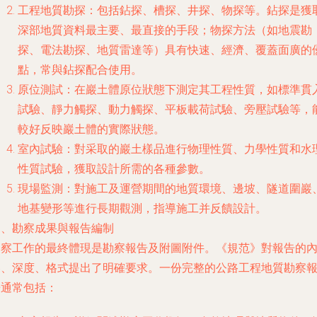
工程地質勘探
：包括鉆探、槽探、井探、物探等。鉆探是獲
深部地質資料最主要、最直接的手段；物探方法（如地震勘
探、電法勘探、地質雷達等）具有快速、經濟、覆蓋面廣的
點，常與鉆探配合使用。
原位測試
：在巖土體原位狀態下測定其工程性質，如標準貫
試驗、靜力觸探、動力觸探、平板載荷試驗、旁壓試驗等，
較好反映巖土體的實際狀態。
室內試驗
：對采取的巖土樣品進行物理性質、力學性質和水
性質試驗，獲取設計所需的各種參數。
現場監測
：對施工及運營期間的地質環境、邊坡、隧道圍巖
地基變形等進行長期觀測，指導施工并反饋設計。
四、勘察成果與報告編制
勘察工作的最終體現是勘察報告及附圖附件。《規范》對報告的
容、深度、格式提出了明確要求。一份完整的公路工程地質勘察
告通常包括：