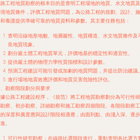
公路工程地質勘察的根本目的是查明工程場地的地質、水文地質
環境地質條件，評價工程地質問題，為公路工程的規劃、設計、
工和養護提供準確可靠的地質資料和參數。其主要任務包括：
查明沿線地形地貌、地層巖性、地質構造、水文地質條件及
良地質現象。
劃分巖土體工程地質單元，評價地基的穩定性和適宜性。
提供巖土體的物理力學性質指標和設計參數。
預測工程建設可能引發或加劇的地質問題，并提出防治建議
進行場地地震效應評價和地質災害危險性評估。
二、勘察階段劃分與要求
根據公路工程建設程序，《規范》將工程地質勘察劃分為可行性
究勘察、初步勘察、詳細勘察和施工勘察四個階段。各階段勘察
作的深度和廣度應與設計階段相適應，由面到點、由淺入深、逐
推進。
可行性研究勘察
：在線路比選階段進行，重點查明各比選方