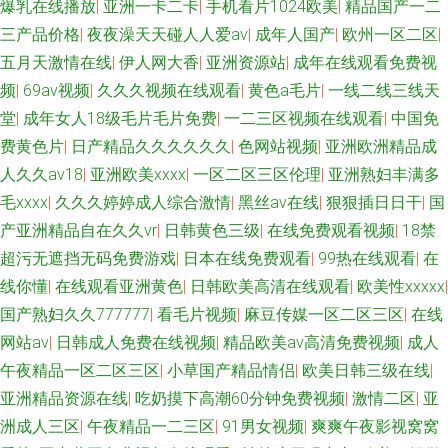
爆乳在线播放
|
亚洲一卡二卡
|
手机看片1024欧美
|
精品国产一二
三产品价格
|
夜夜澡天天碰人人爱av
|
成年人国产
|
欧州一区二区
|
五月天激情在线
|
伊人网大香
|
亚洲资源站
|
成年在线观看免费视
频
|
69av视频
|
久久久视频在线观看
|
黄色a毛片
|
一线二线三线天
堂
|
成年女人18级毛片毛片免费
|
一二三区视频在线观看
|
中国免
费黄色片
|
日产精品久久久久久久
|
色网站视频
|
亚洲欧洲精品成
人久久av18
|
亚洲欧美xxxx
|
一区二区三区伦理
|
亚洲熟妇丰满多
毛xxxx
|
久久久婷婷成人综合激情
|
黑丝av在线
|
狠狠插日日干
|
国
产亚洲精品自在久久vr
|
日韩黄色三级
|
在线免费观看视频
|
18禁
超污无遮挡无码免费游戏
|
日本在线免费观看
|
99热在线观看
|
在
线你懂
|
在线观看亚洲黄色
|
日韩欧美高清在线观看
|
欧美性xxxxx
|
国产熟妇久久777777
|
看毛片视频
|
麻豆传媒一区二区三区
|
在线
网站av
|
日韩成人免费在线视频
|
精品欧美аv高清免费视频
|
成人
午夜精品一区二区三区
|
小草国产精品情侣
|
欧美日韩三级在线
|
亚洲精品资源在线
|
吃奶摸下高潮60分钟免费视频
|
激情二区
|
亚
洲成人三区
|
午夜精品一二三区
|
91男女视频
|
爽爽午夜影视窝窝